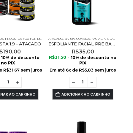
OS
,
PRODUTOS FOX FOR MEN
ATACADO
,
BARBA
,
COMBOS
,
FACIAL
,
KIT
,
LANÇAMENTOS
TA 1.9 – ATACADO
ESFOLIANTE FACIAL PRE BARBA 120G
$
190,00
R$
35,00
- 10% de desconto
R$
31,50
- 10% de desconto no
no PIX
PIX
de
R$
31,67
sem juros
Em até
6
x de
R$
5,83
sem juros
ONAR AO CARRINHO
ADICIONAR AO CARRINHO