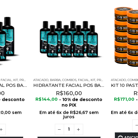
,
FACIAL
,
KIT
,
PRODUTOS FOX FOR MEN
ATACADO
,
BARBA
,
COMBOS
,
FACIAL
,
KIT
,
PRODUTOS FOX FOR MEN
ATACADO
,
COMB
HIDRATANTE FACIAL POS BARBA 120G – 6 UNIDADES
HIDRATANTE FACIAL POS BARBA 120G – 8 UNIDADES
00
R$
160,00
R
e desconto
R$
144,00
- 10% de desconto
R$
171,00
no PIX
20,00
sem
Em até
6
x de
R$
26,67
sem
Em até
6
x 
juros
ADICI