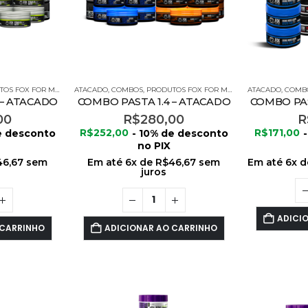
OS FOX FOR MEN
ATACADO
,
COMBOS
,
PRODUTOS FOX FOR MEN
ATACADO
,
COMB
 – ATACADO
COMBO PASTA 1.4 – ATACADO
COMBO PAS
00
R$
280,00
R
e desconto
R$
252,00
- 10% de desconto
R$
171,00
no PIX
46,67
sem
Em até
6
x de
R$
46,67
sem
Em até
6
x 
juros
ADICI
 CARRINHO
ADICIONAR AO CARRINHO