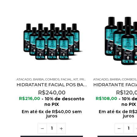
ATACADO
,
BARBA
,
COMBOS
,
FACIAL
,
KIT
,
PRODUTOS FOX FOR MEN
ATACADO
,
BARBA
,
COMBOS
HIDRATANTE FACIAL POS BARBA 120G – 12 UNIDADES
R$
240,00
R$
120,
R$
216,00
- 10% de desconto
R$
108,00
- 10% d
no PIX
no PIX
Em até
6
x de
R$
40,00
sem
Em até
6
x de
R$
juros
juros