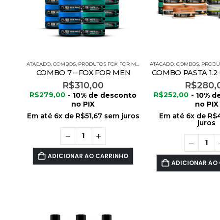
ATACADO
,
COMBOS
,
PRODUTOS FOX FOR MEN
ATACADO
,
COMBOS
,
PRODUT
COMBO 7 – FOX FOR MEN
COMBO PASTA 1.2
R$
310,00
R$
280,
R$
279,00
- 10% de desconto
R$
252,00
- 10% d
no PIX
no PIX
Em até
6
x de
R$
51,67
sem juros
Em até
6
x de
R$
juros
ADICIONAR AO CARRINHO
ADICIONAR AO