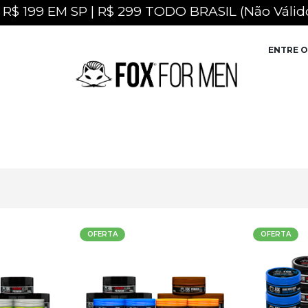
R$ 199 EM SP | R$ 299 TODO BRASIL (Não Válido
ENTRE O
OFERTA
OFERTA