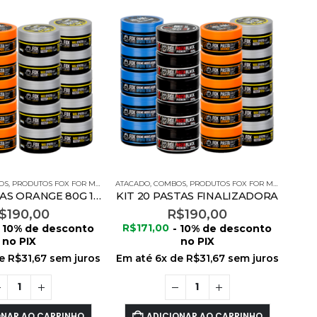
OS
,
PRODUTOS FOX FOR MEN
ATACADO
,
COMBOS
,
PRODUTOS FOX FOR MEN
KIT 10 PASTAS ORANGE 80G 10 PASTAS EFEITO SECO 80G – FOX FOR MEN
KIT 20 PASTAS FINALIZADORA
$
190,00
R$
190,00
- 10% de desconto
R$
171,00
- 10% de desconto
no PIX
no PIX
de
R$
31,67
sem juros
Em até
6
x de
R$
31,67
sem juros
ONAR AO CARRINHO
ADICIONAR AO CARRINHO