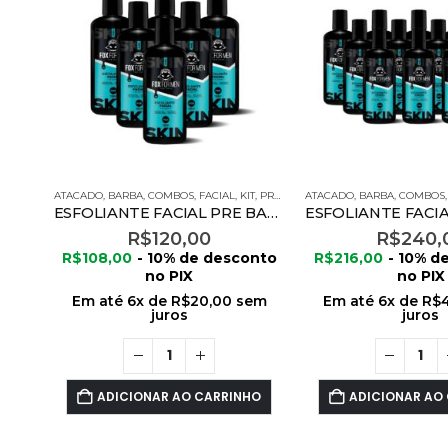
ATACADO
,
BARBA
,
COMBOS
,
FACIAL
,
KIT
,
PRODUTOS FOX FOR MEN
ATACADO
,
BARBA
,
COMBOS
ESFOLIANTE FACIAL PRE BARBA 120G – 06 UNIDADES
R$
120,00
R$
240,
R$
108,00
- 10% de desconto
R$
216,00
- 10% d
no PIX
no PIX
Em até
6
x de
R$
20,00
sem
Em até
6
x de
R$
juros
juros
ADICIONAR AO CARRINHO
ADICIONAR AO