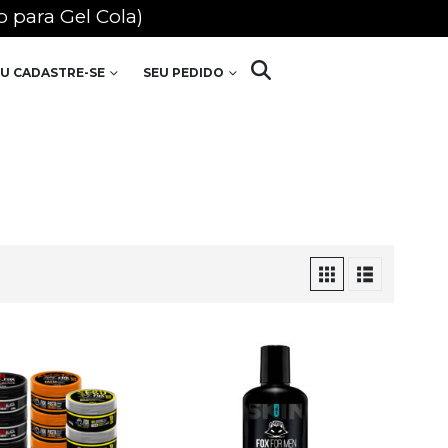
 para Gel Cola)
U CADASTRE-SE
SEU PEDIDO