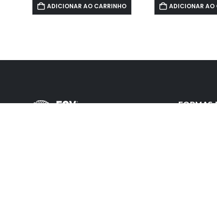
ADICIONAR AO CARRINHO
ADICIONAR AO
FORMAS 
O maior site de produtos para homens do
Brasil. Compre aqui Produtos
Profissionais, Gel Cola e Pastas,
Shampoos, Produtos para Barba e
atacado