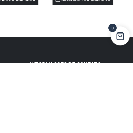
0
INFORMAÇOES DE CONTATO
ENDEREÇO:
RUA CARACOL, 56, JD PAULISTA
07272510, GUARULHOS – SP
SAC:
(11) 34565779
EMAIL:
sac@oxther.com.br