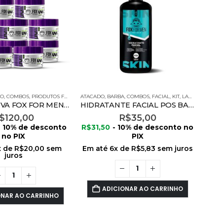
ÔES
LO
,
COMBOS
,
PRODUTOS FOX FOR MEN
ATACADO
,
BARBA
,
COMBOS
,
FACIAL
,
KIT
,
LANÇAMENTOS
GEL CERA UVA FOX FOR MEN 300G -10 UNIDADES
HIDRATANTE FACIAL POS BARBA 120G
$
120,00
R$
35,00
- 10% de desconto
R$
31,50
- 10% de desconto no
no PIX
PIX
x de
R$
20,00
sem
Em até
6
x de
R$
5,83
sem juros
juros
ADICIONAR AO CARRINHO
ONAR AO CARRINHO