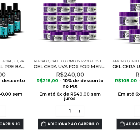
,
FACIAL
,
KIT
,
PRODUTOS FOX FOR MEN
ATACADO
,
CABELO
,
COMBOS
,
PRODUTOS FOX FOR MEN
ATACADO
,
PROMOÇ
,
CABE
ESFOLIANTE FACIAL PRE BARBA 120G – 12 UNIDADES
GEL CERA UVA FOX FOR MEN 300G – 20 UNIDADES
00
R$
240,00
R
e desconto
R$
216,00
- 10% de desconto
R$
108,00
no PIX
40,00
sem
Em até
6
x de
R$
40,00
sem
Em até
6
juros
 CARRINHO
ADICIONAR AO CARRINHO
ADICI