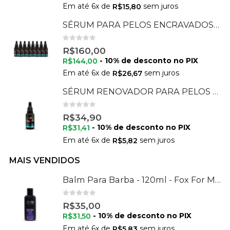
Em até
6
x de
sem juros
R$
15,80
SÉRUM PARA PELOS ENCRAVADOS 30 ML - 08 UNIDADES
0
de 5
R$
160,00
- 10% de desconto no PIX
R$
144,00
Em até
6
x de
sem juros
R$
26,67
SÉRUM RENOVADOR PARA PELOS ENCRAVADOS 30 ML
0
de 5
R$
34,90
- 10% de desconto no PIX
R$
31,41
Em até
6
x de
sem juros
R$
5,82
MAIS VENDIDOS
Balm Para Barba - 120ml - Fox For Men
0
de 5
R$
35,00
- 10% de desconto no PIX
R$
31,50
Em até
6
x de
sem juros
R$
5,83