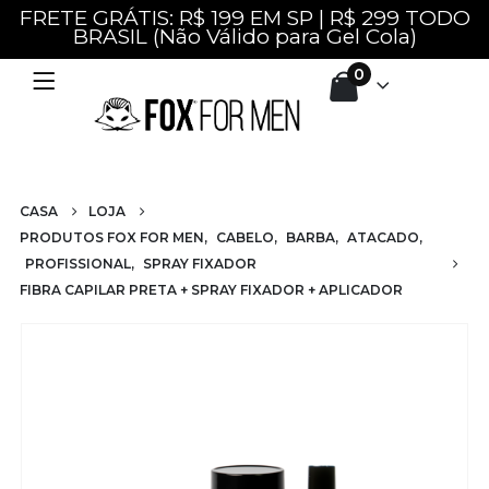
FRETE GRÁTIS: R$ 199 EM SP | R$ 299 TODO
BRASIL (Não Válido para Gel Cola)
0
CASA
LOJA
PRODUTOS FOX FOR MEN
,
CABELO
,
BARBA
,
ATACADO
,
PROFISSIONAL
,
SPRAY FIXADOR
FIBRA CAPILAR PRETA + SPRAY FIXADOR + APLICADOR