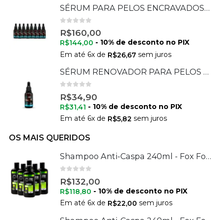
SÉRUM PARA PELOS ENCRAVADOS 30 ML - 08 UNIDADES
0
de 5
R$
160,00
- 10% de desconto no PIX
R$
144,00
Em até
6
x de
sem juros
R$
26,67
SÉRUM RENOVADOR PARA PELOS ENCRAVADOS 30 ML
0
de 5
R$
34,90
- 10% de desconto no PIX
R$
31,41
Em até
6
x de
sem juros
R$
5,82
OS MAIS QUERIDOS
Shampoo Anti-Caspa 240ml - Fox For Men - 6 Unidades
0
de 5
R$
132,00
- 10% de desconto no PIX
R$
118,80
Em até
6
x de
sem juros
R$
22,00