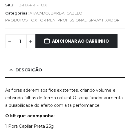
SKU:
FIB-FIX-PRT-FOX
Categorias:
ATACADO
,
BARBA
,
CABELO
,
PRODUTOS FOX FOR MEN
,
PROFISSIONAL
,
SPRAY FIXADOR
ADICIONAR AO CARRINHO
DESCRIÇÃO
As fibras aderem aos fios existentes, criando volume e
cobrindo falhas de forma natural. O spray fixador aumenta
a durabilidade do efeito com alta performance.
O kit que acompanha:
1 Fibra Capilar Preta 25g