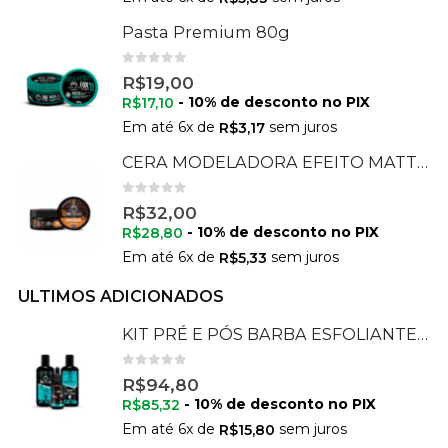
Pasta Premium 80g
0
de 5
R$
19,00
- 10% de desconto no PIX
R$
17,10
Em até
6
x de
sem juros
R$
3,17
CERA MODELADORA EFEITO MATTE 70G
0
de 5
R$
32,00
- 10% de desconto no PIX
R$
28,80
Em até
6
x de
sem juros
R$
5,33
ULTIMOS ADICIONADOS
KIT PRÉ E PÓS BARBA ESFOLIANTE + SÉRUM + HIDRATANTE
0
de 5
R$
94,80
- 10% de desconto no PIX
R$
85,32
Em até
6
x de
sem juros
R$
15,80