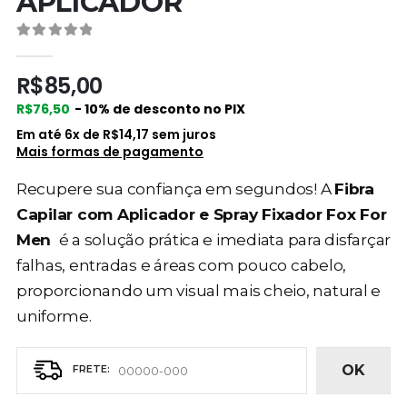
APLICADOR
0
de 5
R$
85,00
R$
76,50
- 10% de desconto no PIX
Em até
6
x de
R$
14,17
sem juros
Mais formas de pagamento
Recupere sua confiança em segundos! A
Fibra
Capilar com Aplicador e Spray Fixador Fox For
Men
é a solução prática e imediata para disfarçar
falhas, entradas e áreas com pouco cabelo,
proporcionando um visual mais cheio, natural e
uniforme.
OK