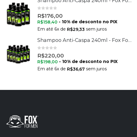
Shampoo Anti-Caspa 240ml - Fox For Men - 8 Unidades
0
de 5
R$
176,00
- 10% de desconto no PIX
R$
158,40
Em até
6
x de
sem juros
R$
29,33
Shampoo Anti-Caspa 240ml - Fox For Men - 10 Unidades
0
de 5
R$
220,00
- 10% de desconto no PIX
R$
198,00
Em até
6
x de
sem juros
R$
36,67