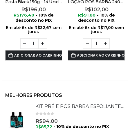
Pasta Black 150g – 14 Unidades
LOÇÃO PÓS BARBA 240ML FERRARI BLACK 6 UNIDADES – FOX FOR MEN
R$
196,00
R$
102,00
R$
176,40
- 10% de
R$
91,80
- 10% de
desconto no PIX
desconto no PIX
Em até
6
x de
R$
32,67
sem
Em até
6
x de
R$
17,00
sem
juros
juros
ADICIONAR AO CARRINHO
ADICIONAR AO CARRINHO
MELHORES PRODUTOS
KIT PRÉ E PÓS BARBA ESFOLIANTE + SÉRUM + HIDRATANTE
0
de 5
R$
94,80
- 10% de desconto no PIX
R$
85,32