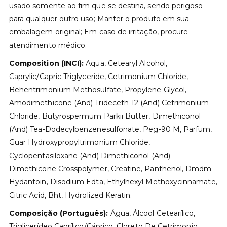
usado somente ao fim que se destina, sendo perigoso
para qualquer outro uso; Manter o produto em sua
embalagem original; Em caso de irritação, procure
atendimento médico.
Composition (INCI):
Aqua, Cetearyl Alcohol,
Caprylic/Capric Triglyceride, Cetrimonium Chloride,
Behentrimonium Methosulfate, Propylene Glycol,
Amodimethicone (And) Trideceth-12 (And) Cetrimonium
Chloride, Butyrospermum Parkii Butter, Dimethiconol
(And) Tea-Dodecylbenzenesulfonate, Peg-90 M, Parfum,
Guar Hydroxypropyltrimonium Chloride,
Cyclopentasiloxane (And) Dimethiconol (And)
Dimethicone Crosspolymer, Creatine, Panthenol, Dmdm
Hydantoin, Disodium Edta, Ethylhexyl Methoxycinnamate,
Citric Acid, Bht, Hydrolized Keratin.
Composição (Português):
Água, Álcool Cetearílico,
Triglicerídeo Caprílico/Cáprico, Cloreto De Cetrimonio,