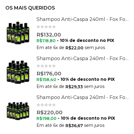
OS MAIS QUERIDOS
Shampoo Anti-Caspa 240ml - Fox For Men - 6 Unidades
0
de 5
R$
132,00
- 10% de desconto no PIX
R$
118,80
Em até
6
x de
sem juros
R$
22,00
Shampoo Anti-Caspa 240ml - Fox For Men - 8 Unidades
0
de 5
R$
176,00
- 10% de desconto no PIX
R$
158,40
Em até
6
x de
sem juros
R$
29,33
Shampoo Anti-Caspa 240ml - Fox For Men - 10 Unidades
0
de 5
R$
220,00
- 10% de desconto no PIX
R$
198,00
Em até
6
x de
sem juros
R$
36,67