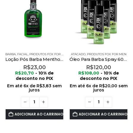
BARBA
,
FACIAL
,
PRODUTOS FOX FOR MEN
ATACADO
,
PRODUTOS FOX FOR MEN
Loção Pós Barba Menthol 240ml
Óleo Para Barba Spray 60ml – 6 Unidades
R$
23,00
R$
120,00
R$
20,70
- 10% de
R$
108,00
- 10% de
desconto no PIX
desconto no PIX
Em até
6
x de
R$
3,83
sem
Em até
6
x de
R$
20,00
sem
juros
juros
ADICIONAR AO CARRINHO
ADICIONAR AO CARRINHO