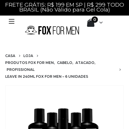
FRETE GRÁTIS: R$ 199 EM SP | R$ 299 TODO
BRASIL (Não Válido para Gel Cola)
0
CASA
LOJA
PRODUTOS FOX FOR MEN
,
CABELO
,
ATACADO
,
PROFISSIONAL
LEAVE IN 240ML FOX FOR MEN – 6 UNIDADES