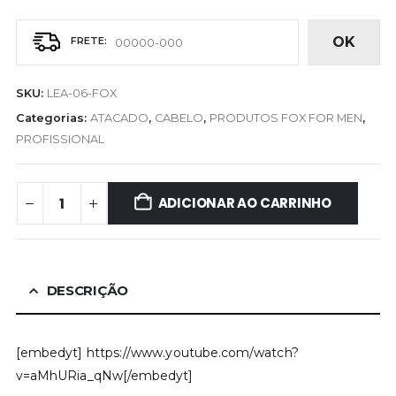
OK
SKU:
LEA-06-FOX
Categorias:
ATACADO
,
CABELO
,
PRODUTOS FOX FOR MEN
,
PROFISSIONAL
ADICIONAR AO CARRINHO
DESCRIÇÃO
[embedyt] https://www.youtube.com/watch?
v=aMhURia_qNw[/embedyt]