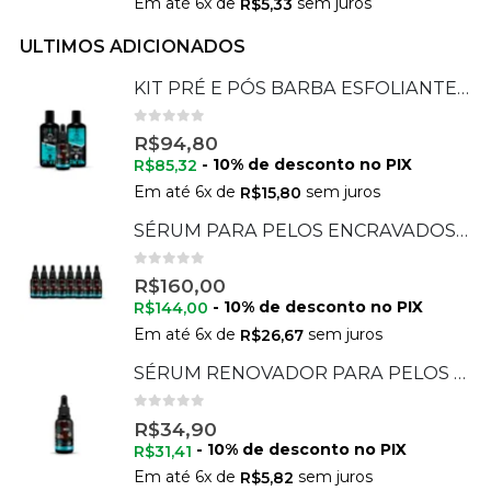
Em até
6
x de
sem juros
R$
5,33
ULTIMOS ADICIONADOS
KIT PRÉ E PÓS BARBA ESFOLIANTE + SÉRUM + HIDRATANTE
0
de 5
R$
94,80
- 10% de desconto no PIX
R$
85,32
Em até
6
x de
sem juros
R$
15,80
SÉRUM PARA PELOS ENCRAVADOS 30 ML - 08 UNIDADES
0
de 5
R$
160,00
- 10% de desconto no PIX
R$
144,00
Em até
6
x de
sem juros
R$
26,67
SÉRUM RENOVADOR PARA PELOS ENCRAVADOS 30 ML
0
de 5
R$
34,90
- 10% de desconto no PIX
R$
31,41
Em até
6
x de
sem juros
R$
5,82