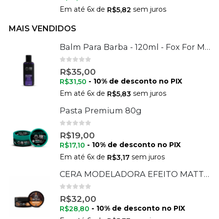
Em até
6
x de
sem juros
R$
5,82
MAIS VENDIDOS
Balm Para Barba - 120ml - Fox For Men
0
de 5
R$
35,00
- 10% de desconto no PIX
R$
31,50
Em até
6
x de
sem juros
R$
5,83
Pasta Premium 80g
0
de 5
R$
19,00
- 10% de desconto no PIX
R$
17,10
Em até
6
x de
sem juros
R$
3,17
CERA MODELADORA EFEITO MATTE 70G
0
de 5
R$
32,00
- 10% de desconto no PIX
R$
28,80