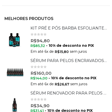
MELHORES PRODUTOS
KIT PRÉ E PÓS BARBA ESFOLIANTE + SÉRUM + HIDRATANTE
0
de 5
R$
94,80
- 10% de desconto no PIX
R$
85,32
Em até
6
x de
sem juros
R$
15,80
SÉRUM PARA PELOS ENCRAVADOS 30 ML - 08 UNIDADES
0
de 5
R$
160,00
- 10% de desconto no PIX
R$
144,00
Em até
6
x de
sem juros
R$
26,67
SÉRUM RENOVADOR PARA PELOS ENCRAVADOS 30 ML
0
de 5
R$
34,90
- 10% de desconto no PIX
R$
31,41