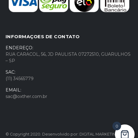
INFORMAÇOES DE CONTATO
ENDEREÇO:
RUA CARACOL, 56, JD PAULISTA 07272510, GUARULHOS
– SP
SAC:
(11) 34565779
EMAIL:
sac@oxther.com.br
0
© Copyright 2020. Desenvolvido por: DIGITAL MARKETING